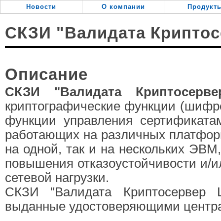
Перейти
Новости
О компании
Продукт
к
содержанию
.
СКЗИ "Валидата Криптос
Описание
СКЗИ "Валидата Криптосерве
криптографические функции (шифро
функции управления сертификата
работающих на различных платформ
на одной, так и на нескольких ЭВМ
повышения отказоустойчивости и/и
сетевой нагрузки.
СКЗИ "Валидата Криптосервер L
выданные удостоверяющими центра