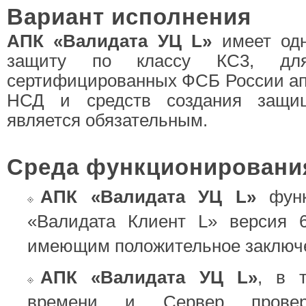
Вариант исполнения
АПК «Валидата УЦ L»
имеет одн
защиту по классу КС3, для 
сертифицированных ФСБ России ап
НСД и средств создания защи
является обязательным.
Среда функционировани
АПК «Валидата УЦ L»
функ
«Валидата Клиент L» версия 6
имеющим положительное заключ
АПК «Валидата УЦ L»
, в 
времени и Сервер проверк