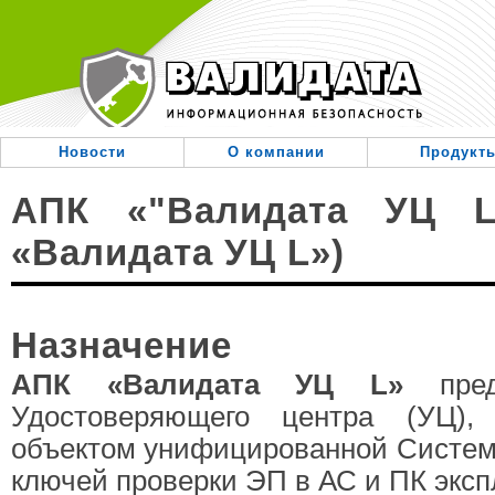
Перейти
к
содержанию
.
Новости
О компании
Продукт
АПК «"Валидата УЦ L
«Валидата УЦ L»)
Назначение
АПК «Валидата УЦ L»
предн
Удостоверяющего центра (УЦ),
объектом унифицированной Cистем
ключей проверки ЭП в АС и ПК экс